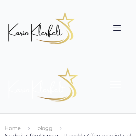
Home
blogg
Ny digital föreläsning – Utveckla Affärsmässigt själ