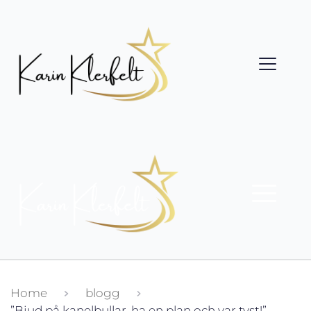
Home
blogg
”Bjud på kanelbullar, ha en plan och var tyst!”