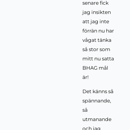
senare fick
jag insikten
att jag inte
förrän nu har
vågat tänka
så stor som
mitt nu satta
BHAG mål
är!
Det känns så
spännande,
så
utmanande
och jag