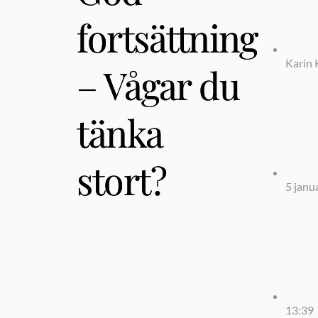
fortsättning
Karin 
– Vågar du
tänka
stort?
5 janu
13:39