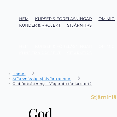
HEM
KURSER & FÖRELÄSNINGAR
OM MIG
KUNDER & PROJEKT
STJÄRNTIPS
HEM
KURSER & FÖRELÄSNINGAR
OM MIG
KUNDER & PROJEKT
STJÄRNTIPS
Home
Affärsmässigt självförtroende
God fortsättning – Vågar du tänka stort?
Stjärninl
God