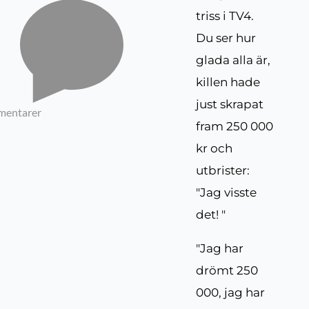
triss i TV4.
Du ser hur
glada alla är,
killen hade
just skrapat
mentarer
fram 250 000
kr och
utbrister:
"Jag visste
det! "
"Jag har
drömt 250
000, jag har