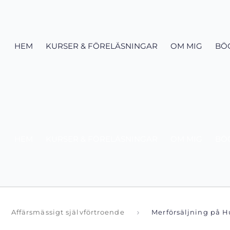
HEM
KURSER & FÖRELÄSNINGAR
OM MIG
BÖ
HEM
KURSER & FÖRELÄSNINGAR
OM MIG
BÖ
Affärsmässigt självförtroende
Merförsäljning på H