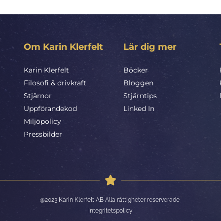
Om Karin Klerfelt
Lär dig mer
Karin Klerfelt
Böcker
Filosofi & drivkraft
Bloggen
Stjärnor
Stjärntips
Uppförandekod
Linked In
Miljöpolicy
Pressbilder
@2023 Karin Klerfelt AB Alla rättigheter reserverade 
Integritetspolicy