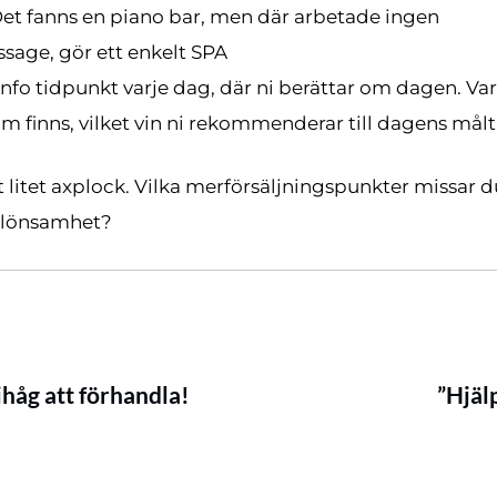
 Det fanns en piano bar, men där arbetade ingen
sage, gör ett enkelt SPA
info tidpunkt varje dag, där ni berättar om dagen. Vart
om finns, vilket vin ni rekommenderar till dagens målt
tt litet axplock. Vilka merförsäljningspunkter missar
n lönsamhet?
ihåg att förhandla!
”Hjäl