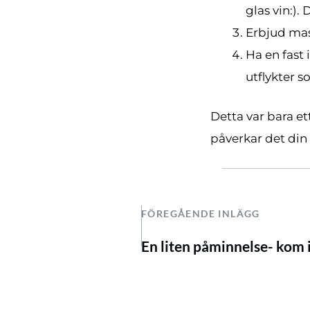
glas vin:).
Erbjud mas
Ha en fast 
utflykter s
Detta var bara e
påverkar det di
FÖREGÅENDE INLÄGG
En liten påminnelse- kom 