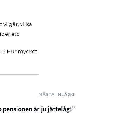
 vi går, vilka
ider etc
 du? Hur mycket
NÄSTA INLÄGG
p pensionen är ju jättelåg!”