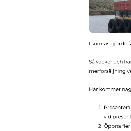
I somras gjorde 
Så vacker och här
merförsäljning va
Här kommer någr
Presentera
vid present
Öppna fler 