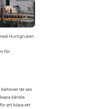
 med Hurtigruten.
en för
å behöver de ses
skapa känsla
för att köpa ett