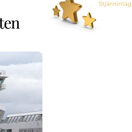
Stjärninlä
ten