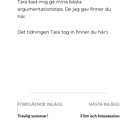
Tara bad mig ge mina bästa
argumentationstips. De jag gav finner du
här
.
Det tidningen Tara tog in finner du här:)
FÖREGÅENDE INLÄGG
NÄSTA INLÄGG
Trevlig sommar!
Film och fotosession