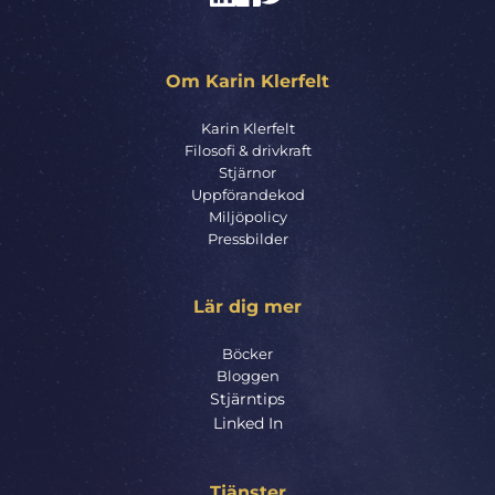
Om Karin Klerfelt
Karin Klerfelt
Filosofi & drivkraft
Stjärnor
Uppförandekod
Miljöpolicy
Pressbilder
Lär dig mer
Böcker
Bloggen
Stjärntips
Linked In
Tjänster