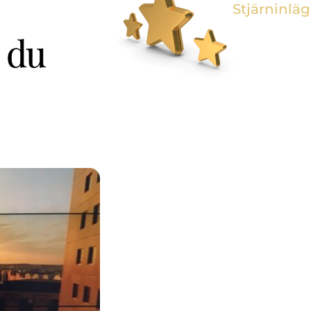
Stjärninlä
r du