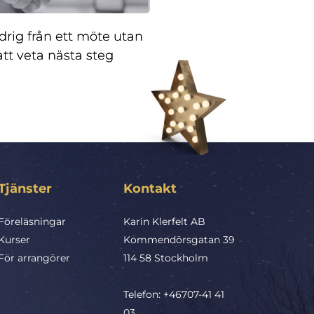
drig från ett möte utan
att veta nästa steg
Tjänster
Kontakt
Föreläsningar
Karin Klerfelt AB
Kurser
Kommendörsgatan 39
För arrangörer
114 58 Stockholm
Telefon: 
+46707-41 41 
03