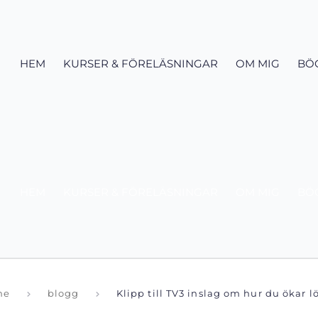
HEM
KURSER & FÖRELÄSNINGAR
OM MIG
BÖ
HEM
KURSER & FÖRELÄSNINGAR
OM MIG
BÖ
me
blogg
Klipp till TV3 inslag om hur du ökar 