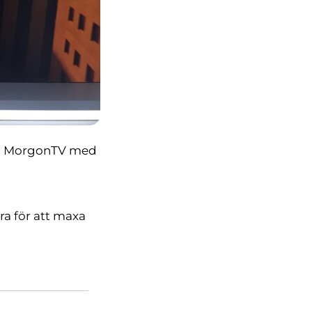
på MorgonTV med
a för att
maxa