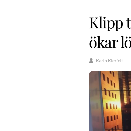
Klipp 
ökar l
Karin Klerfelt