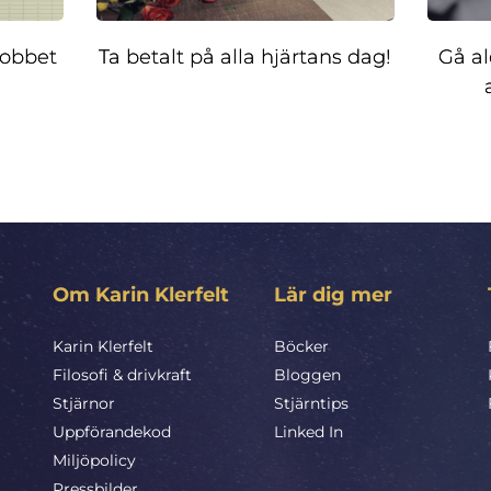
 jobbet
Ta betalt på alla hjärtans dag!
Gå al
Om Karin Klerfelt
Lär dig mer
Karin Klerfelt
Böcker
Filosofi & drivkraft
Bloggen
Stjärnor
Stjärntips
Uppförandekod
Linked In
Miljöpolicy
Pressbilder