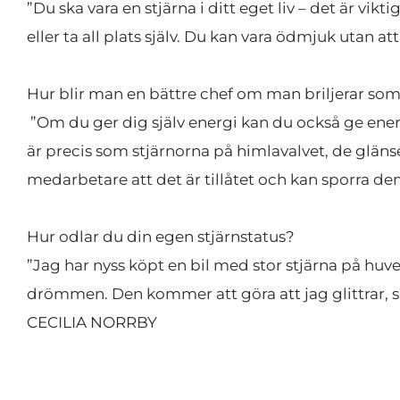
”Du ska vara en stjärna i ditt eget liv – det är v
eller ta all plats själv. Du kan vara ödmjuk utan att
Hur blir man en bättre chef om man briljerar som
 ”Om du ger dig själv energi kan du också ge energi till andra. Det smittar av sig. Känner du dig som en stjärna kommer det avspegla sig i ditt yttre. Det 
är precis som stjärnorna på himlavalvet, de glänser
medarbetare att det är tillåtet och kan sporra dem
Hur odlar du din egen stjärnstatus?
”Jag har nyss köpt en bil med stor stjärna på huve
drömmen. Den kommer att göra att jag glittrar, s
CECILIA NORRBY