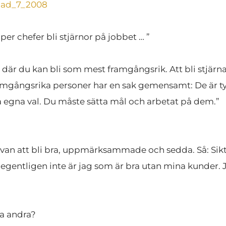
nad_7_2008
per chefer bli stjärnor på jobbet … ”
 där du kan bli som mest framgångsrik. Att bli stjärna
Framgångsrika personer har en sak gemensamt: De är tyd
ina egna val. Du måste sätta mål och arbetat på dem.”
an att bli bra, uppmärksammade och sedda. Så: Sikta p
et egentligen inte är jag som är bra utan mina kunder. J
ma andra?