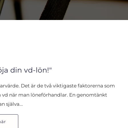
öja din vd-lön!"
rvärde. Det är de två viktigaste faktorerna som 
m vd när man löneförhandlar. En genomtänkt 
 själva...
här