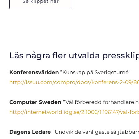
Se klippet här
Läs några fler utvalda presskli
Konferensvärlden
 ”Kunskap på Sverigeturné”
http://issuu.com/compro/docs/konferens-2-09/8
Computer Sweden 
”Väl förberedd förhandlare h
http://internetworld.idg.se/2.1006/1.196147/val-
Dagens Ledare 
”Undvik de vanligaste säljtabbar