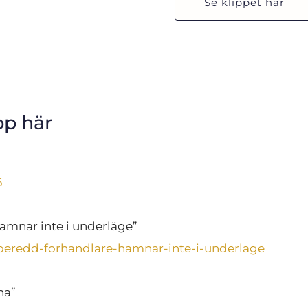
Se klippet här
pp här
6
amnar inte i underläge”
forberedd-forhandlare-hamnar-inte-i-underlage
na”