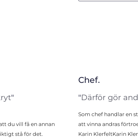
Chef.
ryt
"
"
Därför gör and
Som chef handlar en sto
tt du vill få en annan 
att vinna andras förtroe
tigt stå för det.
Karin KlerfeltKarin Kle