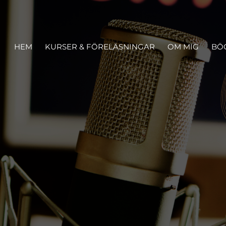
HEM
KURSER & FÖRELÄSNINGAR
OM MIG
BÖ