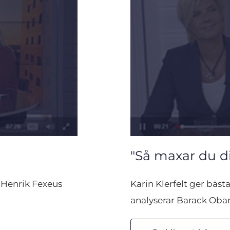
"Så maxar du di
 Henrik Fexeus 
Karin Klerfelt ger bäst
analyserar Barack Obama