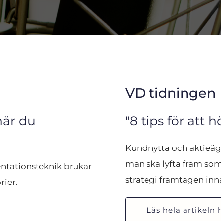
VD tidningen
när du 
"8 tips för att h
Kundnytta och aktieäga
man ska lyfta fram so
ntationsteknik brukar 
strategi framtagen innan
rier.
Läs hela artikeln 