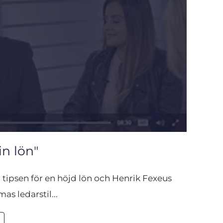
n lön"
a tipsen för en höjd lön och Henrik Fexeus 
s ledarstil...