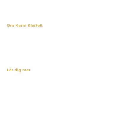
Om Karin Klerfelt
Karin Klerfelt
Filosofi & drivkraft
Stjärnor
Uppförandekod
Miljöpolicy
Pressbilder
Lär dig mer
Böcker
Bloggen
Stjärntips
Linked In
Tjänster
Föreläsningar
Kurser
Kontakt
Karin Klerfelt AB
Kommendörsgatan 39