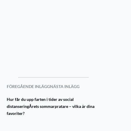
FÖREGÅENDE INLÄGG
NÄSTA INLÄGG
Hur får du upp farten i tider av social
distansering
Årets sommarpratare – vilka är dina
favoriter?