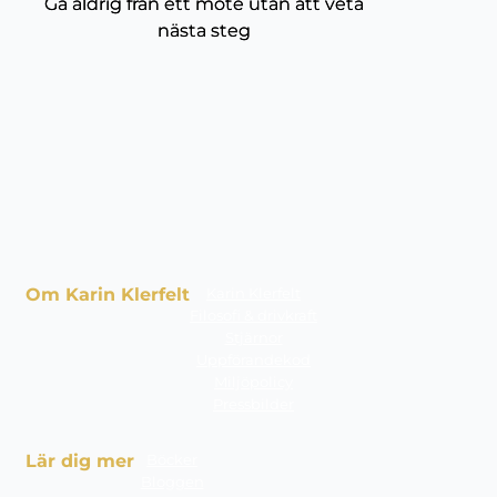
Gå aldrig från ett möte utan att veta
nästa steg
Om Karin Klerfelt
Karin Klerfelt
Filosofi & drivkraft
Stjärnor
Uppförandekod
Miljöpolicy
Pressbilder
Lär dig mer
Böcker
Bloggen