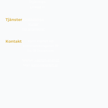
Stjärntips
Linked In
Tjänster
Föreläsningar
Kurser
För arrangörer
Kontakt
Karin Klerfelt AB
Kommendörsgatan 39
114 58 Stockholm
Telefon:
+46707-41 41 03
Mail:
karin@klerfelt.se